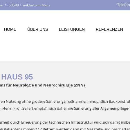
Telefon
ai 7 · 60590 Frankfurt am Main
HOME
ÜBER UNS
LEISTUNGEN
REFERENZEN
 HAUS 95
ums für Neurologie und Neurochirurgie (ZNN)
ahren Nutzung ohne größere Sanierungsmaßnahmen hinsichtlich Baukonstru
errn Prof. Seifert empfahl sich daher die Sanierung aller Allgemeinpflege- (9
rheit durch Erneuerung der technischen Infrastruktur wird sich damit in
 56 Patientenzimmer (117 Betten) werden dann mit Nasszelle und beschatte