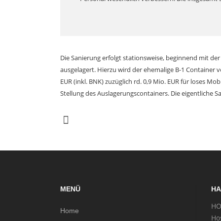
Die Sanierung erfolgt stationsweise, beginnend mit der
ausgelagert. Hierzu wird der ehemalige B-1 Container 
EUR (inkl. BNK) zuzüglich rd. 0,9 Mio. EUR für loses M
Stellung des Auslagerungscontainers. Die eigentliche S
MENÜ
HA
HO
Home
Ho