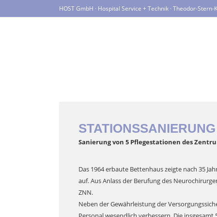
HOST GmbH · Hospital Service + Technik · Theodor-Stern-K
STATIONSSANIERUNG
Sanierung von 5 Pflegestationen des Zentr
Das 1964 erbaute Bettenhaus zeigte nach 35 J
auf. Aus Anlass der Berufung des Neurochirurgen H
ZNN.
Neben der Gewährleistung der Versorgungssiche
Personal wesendlich verbessern. Die insgesamt