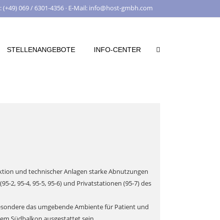
: (+49) 069 / 6301-4356 · E-Mail: info@host-gmbh.com
STELLENANGEBOTE
INFO-CENTER
ktion und technischer Anlagen starke Abnutzungen
5-2, 95-4, 95-5, 95-6) und Privatstationen (95-7) des
sbesondere das umgebende Ambiente für Patient und
tem Südbalkon ausgestattet sein.