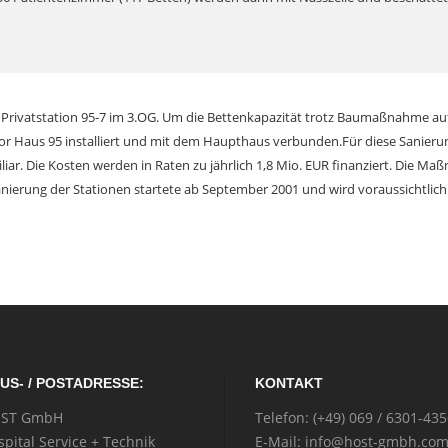
 Privatstation 95-7 im 3.OG. Um die Bettenkapazität trotz Baumaßnahme aufre
vor Haus 95 installiert und mit dem Haupthaus verbunden.Für diese Sanierun
obiliar. Die Kosten werden in Raten zu jährlich 1,8 Mio. EUR finanziert. Die
anierung der Stationen startete ab September 2001 und wird voraussichtlich 
US- / POSTADRESSE:
KONTAKT
ST GmbH
Telefon: (+49) 069 / 6301-43
spital Service + Technik
E-Mail: info@host-gmbh.co