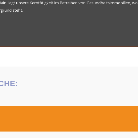
in liegt unsere Kerntätigkeit im Betreiben von Gesundheitsimmobilien, wob
rgrund steht.
CHE: