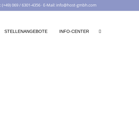
: (+49) 069 / 6301-4356 · E-Mail: info@host-gmbh.com
STELLENANGEBOTE
INFO-CENTER