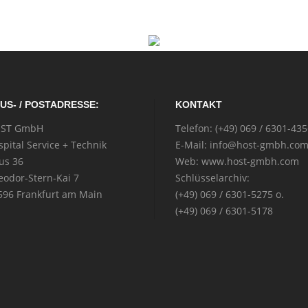
US- / POSTADRESSE:
KONTAKT
ST GmbH
Telefon: (+49) 069 / 6301-43
spital Service + Technik
E-Mail: info@host-gmbh.co
us 36
Web: www.host-gmbh.com
eodor-Stern-Kai 7
Schlüsselarchiv:
596 Frankfurt am Main
(+49) 069 / 6301-5275 o.
(+49) 069 / 6301-5178